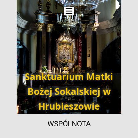
Sanktuarium Matki
Bożej Sokalskiej w
Hrubieszowie
WSPÓLNOTA